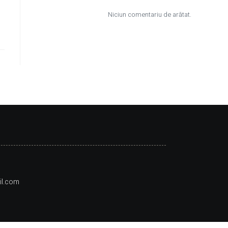
Niciun comentariu de arătat.
l.com