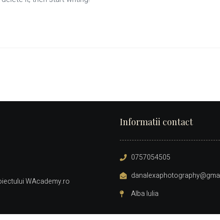
Informatii contact
0757054505
danalexaphotography@gmai
oiectului
WAcademy.ro
Alba Iulia