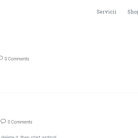
Servicii
Sho
0 Comments
0 Comments
lete it, then start writing!